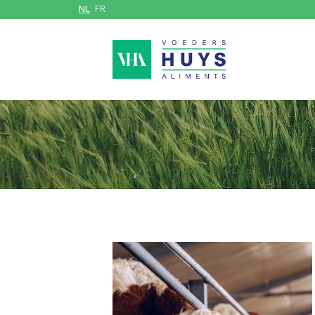
NL
FR