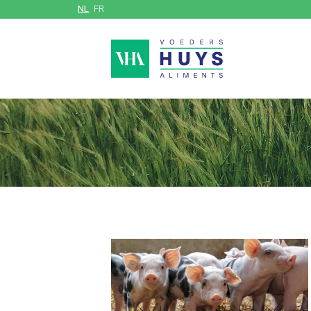
NL
FR