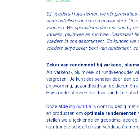
03/12/2020
Bij Voeders Huys nemen we vijf generaties 
samenstelling van onze mengvoeders. Ons ho
voorzien. We specialiseerden ons van bij h
varkens, pluimvee en rundvee. Daarnaast h
voeders in ons assortiment. Zo kunnen we 
voeders altijd zeker bent van rendement, cont
Zeker van rendement bij varkens, pluim
Als varkens-, pluimvee- of rundveehouder wi
vergroten. Je kunt dat behalen door een co
prijsvorming, gezondheid van de dieren én 
Huys ondersteunen jou daar van bij de start 
Onze
afdeling nutritie
is continu bezig met
en producten om
optimale rendementen
t
stellen we uitgekiende en geoptimaliseerd
nutritionele behoeften van vandaag én mor