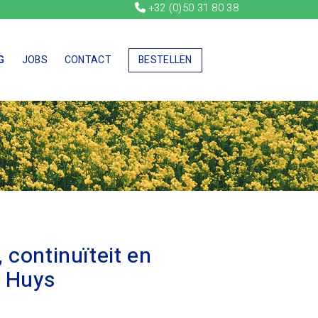
+32 (0)50 31 80 38
G
JOBS
CONTACT
BESTELLEN
continuïteit en
s Huys