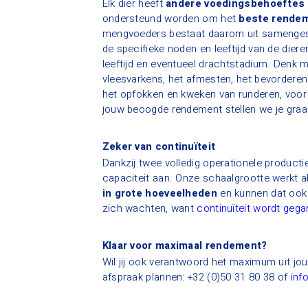
Elk dier heeft
andere voedingsbehoeftes
ondersteund worden om het
beste rende
mengvoeders bestaat daarom uit samengest
de specifieke noden en leeftijd van de diere
leeftijd en eventueel drachtstadium. Denk 
vleesvarkens, het afmesten, het bevorderen
het opfokken en kweken van runderen, voor
jouw beoogde rendement stellen we je gra
Zeker van continuïteit
Dankzij twee volledig operationele product
capaciteit aan. Onze schaalgrootte werkt a
in grote hoeveelheden
en kunnen dat ook 
zich wachten, want
continuïteit wordt geg
Klaar voor maximaal rendement?
Wil jij ook verantwoord het maximum uit jo
afspraak plannen: +32 (0)50 31 80 38 of
inf