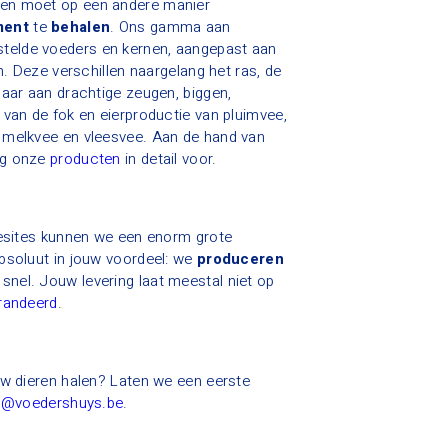
en moet op een andere manier
ment
te
behalen
. Ons gamma aan
elde voeders en kernen, aangepast aan
n. Deze verschillen naargelang het ras, de
maar aan drachtige zeugen, biggen,
 van de fok en eierproductie van pluimvee,
 melkvee en vleesvee. Aan de hand van
ag onze
producten
in detail voor.
iesites kunnen we een enorm grote
bsoluut in jouw voordeel: we
produceren
snel. Jouw levering laat meestal niet op
arandeerd
.
uw dieren halen? Laten we een eerste
o@voedershuys.be
.