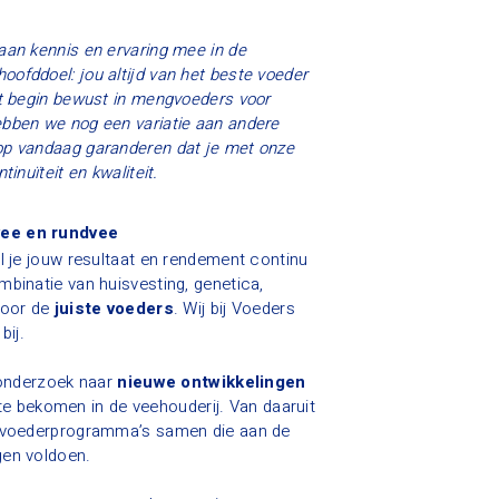
aan kennis en ervaring mee in de
ofddoel: jou altijd van het beste voeder
et begin bewust in mengvoeders voor
ebben we nog een variatie aan andere
op vandaag garanderen dat je met onze
inuïteit en kwaliteit.
vee en rundvee
l je jouw resultaat en rendement continu
mbinatie van huisvesting, genetica,
door de
juiste voeders
. Wij bij Voeders
bij.
 onderzoek naar
nieuwe ontwikkelingen
e bekomen in de veehouderij. Van daaruit
e voederprogramma’s samen die aan de
gen voldoen.